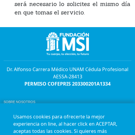
será necesario lo solicites el mismo día
en que tomas el servicio.
Dr. Alfonso Carrera Médico UNAM Cédula Profesional
AESSA-28413
PERMISO COFEPRIS 203300201A1334
SOBRE NOSOTROS
ABORTO Y SU MARCO LEGAL EN MÉXICO.
BOLSA DE TRABAJO
Usamos cookies para ofrecerte la mejor
AVISO DE PRIVACIDAD
experiencia on line, al hacer click en ACEPTAR,
Horario de atención para citas e informes:
aceptas todas las cookies. Si quieres más
Lunes a sábado de 7:00am a 9:00pm