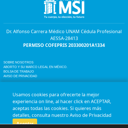
Dr. Alfonso Carrera Médico UNAM Cédula Profesional
AESSA-28413
PERMISO COFEPRIS 203300201A1334
SOBRE NOSOTROS
ABORTO Y SU MARCO LEGAL EN MÉXICO.
BOLSA DE TRABAJO
AVISO DE PRIVACIDAD
Horario de atención para citas e informes:
Lunes a sábado de 7:00am a 9:00pm
Usamos cookies para ofrecerte la mejor
Agenda en línea
24/7 aquí
experiencia on line, al hacer click en ACEPTAR,
Impact report
aceptas todas las cookies. Si quieres más
Síguenos en nuestras redes
detalles, consulta nuestro
Aviso de Privacidad
Aceptar
Fundación Marie Stopes México A.C. © 2015-2016 All rights reserved. Terms of