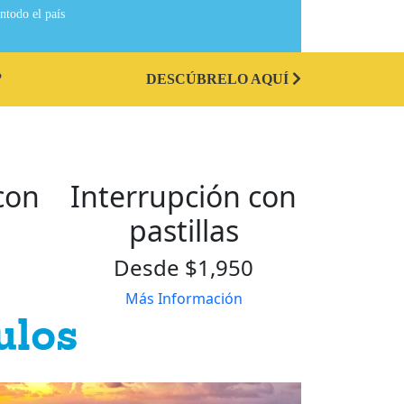
ntodo el país
?
DESCÚBRELO AQUÍ
con
Interrupción con
pastillas
Desde $1,950
Más Información
ulos