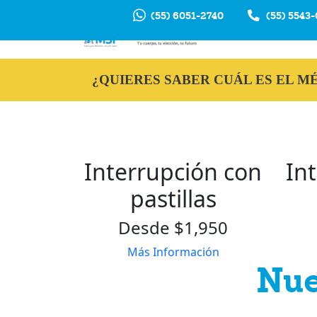
(55) 6051-2740
(55) 5543
INTERRUP
EM
¿QUIERES SABER CUÁL ES EL 
Interrupción con
In
pastillas
Desde $1,950
Más Información
Nue