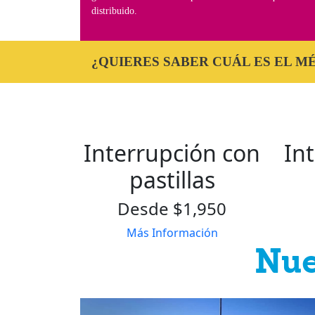
distribuido.
¿QUIERES SABER CUÁL ES EL 
Interrupción con
In
pastillas
Desde $1,950
Más Información
Nue