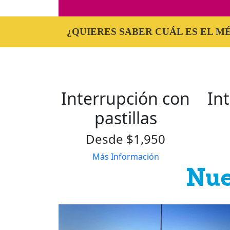
¿QUIERES SABER CUÁL ES EL 
Interrupción con
In
pastillas
Desde $1,950
Más Información
Nue