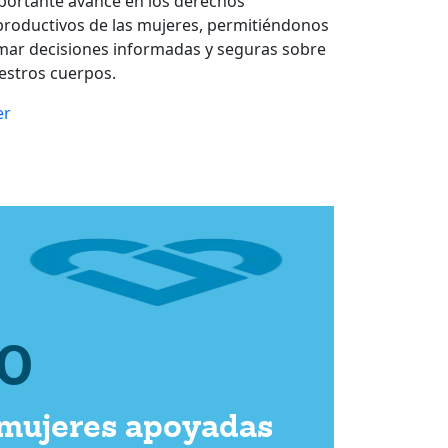
portante avance en los derechos
productivos de las mujeres, permitiéndonos
mar decisiones informadas y seguras sobre
estros cuerpos.
er
0
mujeres apoyadas