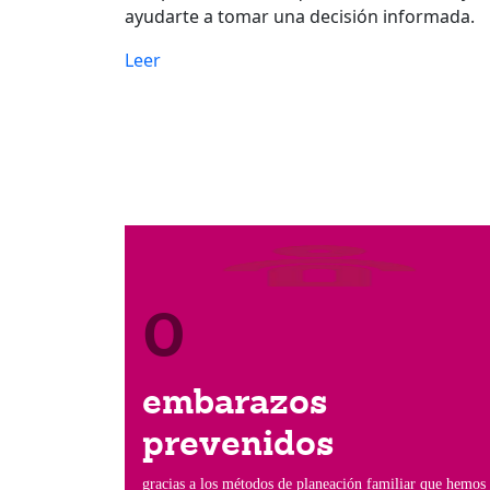
ayudarte a tomar una decisión informada.
Leer
0
embarazos
prevenidos
gracias a los métodos de planeación familiar que hemos