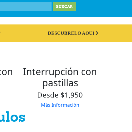
IONES
LABOR SOCIAL
TESTIMONIOS
BLOG
DONA
?
DESCÚBRELO AQUÍ
con
Interrupción con
pastillas
Desde $1,950
Más Información
ulos