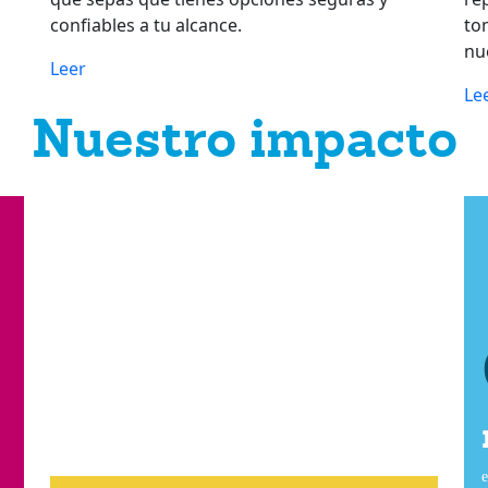
confiables a tu alcance.
to
nu
Leer
Le
Nuestro impacto
Conoce nuestra
labor en la
comunidad
e