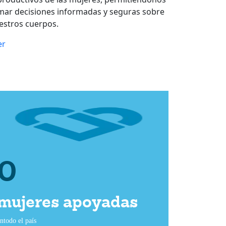
mar decisiones informadas y seguras sobre
estros cuerpos.
er
0
mujeres apoyadas
ntodo el país