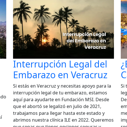
Interrupción Legal del
¿
Embarazo en Veracruz
C
Si estás en Veracruz y necesitas apoyo para la
Si
interrupción legal de tu embarazo, estamos
leg
ndo
aquí para ayudarte en Fundación MSI. Desde
De
que el abortó se legalizó en julio de 2021,
em
trabajamos para llegar hasta este estado y
me
í
abrimos nuestra clínica ILE en 2022. Queremos
im
que sepas que tienes opciones seguras y
re