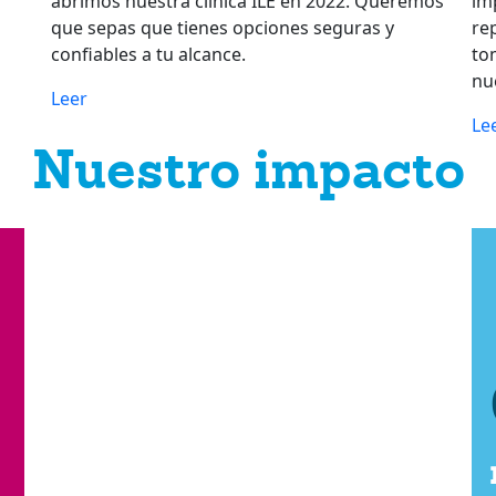
abrimos nuestra clínica ILE en 2022. Queremos
im
que sepas que tienes opciones seguras y
re
confiables a tu alcance.
to
nu
Leer
Le
Nuestro impacto
Conoce nuestra
labor en la
comunidad