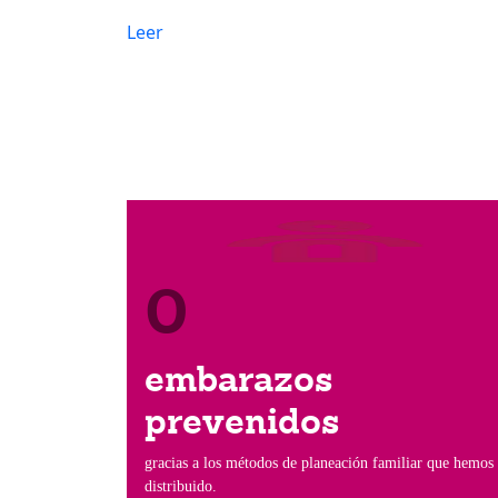
Leer
0
embarazos
prevenidos
gracias a los métodos de planeación familiar que hemos
distribuido.