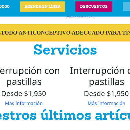
-0000
AGENDA EN LÍNEA
DESCUENTOS
ITS
CIÓN LEGAL DEL
ANTICONCEPTIVOS
VPH
PRECIOS Y UBICAC
BARAZO
SALUD MENSTRUAL
MÉTODO ANTICONCEPTIVO ADECUADO PARA TÍ
Servicios
terrupción con
Interrupción 
pastillas
pastillas
Desde $1,950
Desde $1,950
Más Información
Más Información
stros últimos artíc