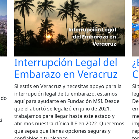
Interrupción Legal del
¿
Embarazo en Veracruz
C
Si estás en Veracruz y necesitas apoyo para la
Si
interrupción legal de tu embarazo, estamos
leg
ndo
aquí para ayudarte en Fundación MSI. Desde
De
que el abortó se legalizó en julio de 2021,
em
trabajamos para llegar hasta este estado y
me
í
abrimos nuestra clínica ILE en 2022. Queremos
im
que sepas que tienes opciones seguras y
re
confiables a tu alcance.
to