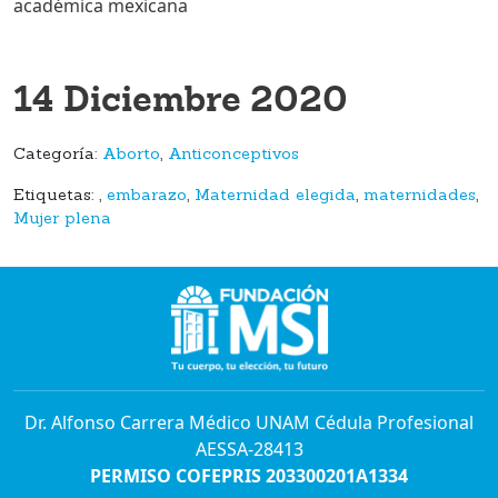
académica mexicana
14 Diciembre 2020
Categoría:
Aborto
,
Anticonceptivos
Etiquetas:
,
embarazo
,
Maternidad elegida
,
maternidades
,
Mujer plena
Dr. Alfonso Carrera Médico UNAM Cédula Profesional
AESSA-28413
PERMISO COFEPRIS 203300201A1334