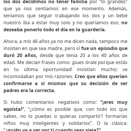
los dos decidimos no tener familia
por “lo grandes”
que ya nos sentíamos en ese momento. Además,
teníamos que seguir trabajando los dos y un bebé
nuestro iba a estar muy solo y no queríamos eso;
no
deseaba ponerlo todo el día en la guardería.
Ahora, a mis 46 años ya no me dicen nada, tampoco me
insisten en que sea madre, pero sí
fue un episodio que
duró 20 años,
desde que tenía 20 a los 40 años de
edad. Me decían frases como: ¡pues órale porque estás
en tu última oportunidad! insistían mucho; se
incomodaban por mis razones.
Creo que ellos querían
confirmarse a sí mismos que su decisión de ser
padres era la correcta.
Si hubo comentarios negativos como:
“¡eres muy
egoísta!”
, “¿cómo es posible que, con todo los que
sabes, no lo puedas o quieras compartir? formarías
niños muy inteligentes y solidarios”. O la clásica:
“
¿quién va a ver por ti cuando seas vieja?”…