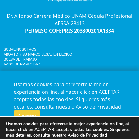
Dr. Alfonso Carrera Médico UNAM Cédula Profesional
AESSA-28413
PERMISO COFEPRIS 203300201A1334
SOBRE NOSOTROS
ABORTO Y SU MARCO LEGAL EN MÉXICO.
BOLSA DE TRABAJO
AVISO DE PRIVACIDAD
Horario de atención para citas e informes:
Lunes a sábado de 7:00am a 9:00pm
Usamos cookies para ofrecerte la mejor
Agenda en línea
24/7 aquí
experiencia on line, al hacer click en ACEPTAR,
Impact report
aceptas todas las cookies. Si quieres más
Síguenos en nuestras redes
detalles, consulta nuestro
Aviso de Privacidad
Aceptar
Fundación Marie Stopes México A.C. © 2015-2016 All rights reserved. Terms of
Usamos cookies para ofrecerte la mejor experiencia on line, al
use Privacy Policy
hacer click en ACEPTAR, aceptas todas las cookies. Si quieres
más detalles, consulta nuestro
Aviso de Privacidad