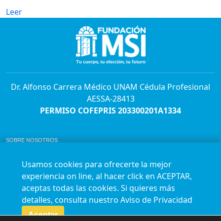
Leer
Dr. Alfonso Carrera Médico UNAM Cédula Profesional
AESSA-28413
PERMISO COFEPRIS 203300201A1334
SOBRE NOSOTROS
ABORTO Y SU MARCO LEGAL EN MÉXICO.
BOLSA DE TRABAJO
Usamos cookies para ofrecerte la mejor
AVISO DE PRIVACIDAD
experiencia on line, al hacer click en ACEPTAR,
Horario de atención para citas e informes:
aceptas todas las cookies. Si quieres más
Lunes a sábado de 7:00am a 9:00pm
Agenda en línea
24/7 aquí
detalles, consulta nuestro
Aviso de Privacidad
Impact report
Aceptar