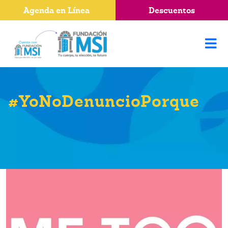
Agenda en Línea
Descuentos
#YoNoDenuncioPorque