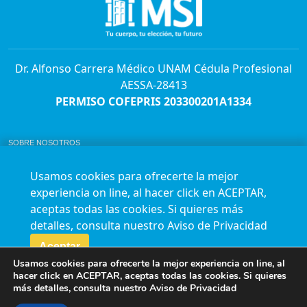
Dr. Alfonso Carrera Médico UNAM Cédula Profesional
AESSA-28413
PERMISO COFEPRIS 203300201A1334
SOBRE NOSOTROS
ABORTO Y SU MARCO LEGAL EN MÉXICO.
BOLSA DE TRABAJO
Usamos cookies para ofrecerte la mejor
AVISO DE PRIVACIDAD
experiencia on line, al hacer click en ACEPTAR,
Horario de atención para citas e informes:
aceptas todas las cookies. Si quieres más
Lunes a sábado de 7:00am a 9:00pm
Agenda en línea
24/7 aquí
detalles, consulta nuestro
Aviso de Privacidad
Impact report
Aceptar
Usamos cookies para ofrecerte la mejor experiencia on line, al
Síguenos en nuestras redes
hacer click en ACEPTAR, aceptas todas las cookies. Si quieres
más detalles, consulta nuestro
Aviso de Privacidad
Fundación Marie Stopes México A.C. © 2015-2016 All rights reserved. Terms of