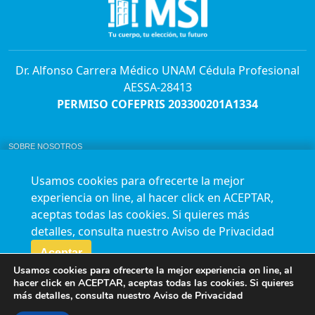
Dr. Alfonso Carrera Médico UNAM Cédula Profesional
AESSA-28413
PERMISO COFEPRIS 203300201A1334
SOBRE NOSOTROS
ABORTO Y SU MARCO LEGAL EN MÉXICO.
BOLSA DE TRABAJO
Usamos cookies para ofrecerte la mejor
AVISO DE PRIVACIDAD
experiencia on line, al hacer click en ACEPTAR,
Horario de atención para citas e informes:
aceptas todas las cookies. Si quieres más
Lunes a sábado de 7:00am a 9:00pm
Agenda en línea
24/7 aquí
detalles, consulta nuestro
Aviso de Privacidad
Impact report
Aceptar
Usamos cookies para ofrecerte la mejor experiencia on line, al
Síguenos en nuestras redes
hacer click en ACEPTAR, aceptas todas las cookies. Si quieres
más detalles, consulta nuestro
Aviso de Privacidad
Fundación Marie Stopes México A.C. © 2015-2016 All rights reserved. Terms of