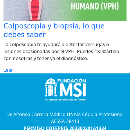
Colposcopia y biopsia, lo que
debes saber
La colposcopia te ayudará a detectar verrugas o
lesiones ocasionadas por el VPH. Puedes realizártela
con nosotras y tener ya el diagnóstico.
Leer
Dr. Alfonso Carrera Médico UNAM Cédula Profesional
AESSA-28413
PERMISO COFEPRIS 203300201A1334