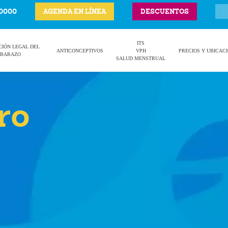
-0000
AGENDA EN LÍNEA
DESCUENTOS
ITS
CIÓN LEGAL DEL
ANTICONCEPTIVOS
VPH
PRECIOS Y UBICAC
BARAZO
SALUD MENSTRUAL
ro