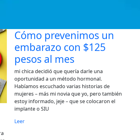
Cómo prevenimos un
embarazo con $125
pesos al mes
mi chica decidió que quería darle una
oportunidad a un método hormonal.
Habíamos escuchado varias historias de
mujeres – más mi novia que yo, pero también
estoy informado, jeje – que se colocaron el
implante o SIU
Leer
ra