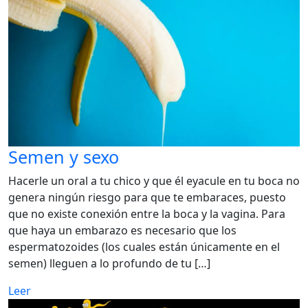
Semen y sexo
Hacerle un oral a tu chico y que él eyacule en tu boca no
genera ningún riesgo para que te embaraces, puesto
que no existe conexión entre la boca y la vagina. Para
que haya un embarazo es necesario que los
espermatozoides (los cuales están únicamente en el
semen) lleguen a lo profundo de tu […]
Leer