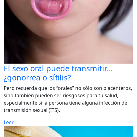
El sexo oral puede transmitir…
¿gonorrea o sífilis?
Pero recuerda que los “orales” no sólo son placenteros,
sino también pueden ser riesgosos para tu salud,
especialmente si la persona tiene alguna infección de
transmisión sexual (ITS).
Leer