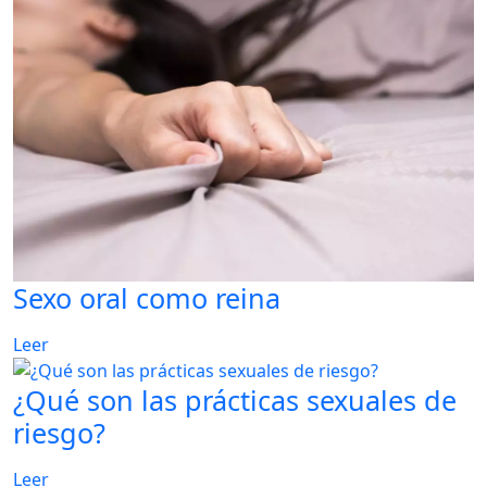
Sexo oral como reina
Leer
¿Qué son las prácticas sexuales de
riesgo?
Leer