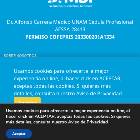
Dr. Alfonso Carrera Médico UNAM Cédula Profesional
AESSA-28413
PERMISO COFEPRIS 203300201A1334
SOBRE NOSOTROS
ABORTO Y SU MARCO LEGAL EN MÉXICO.
BOLSA DE TRABAJO
Usamos cookies para ofrecerte la mejor
AVISO DE PRIVACIDAD
experiencia on line, al hacer click en ACEPTAR,
Horario de atención para citas e informes:
aceptas todas las cookies. Si quieres más
Lunes a sábado de 7:00am a 9:00pm
Agenda en línea
24/7 aquí
detalles, consulta nuestro
Aviso de Privacidad
Impact report
Aceptar
Usamos cookies para ofrecerte la mejor experiencia on line, al
Síguenos en nuestras redes
hacer click en ACEPTAR, aceptas todas las cookies. Si quieres
más detalles, consulta nuestro
Aviso de Privacidad
Fundación Marie Stopes México A.C. © 2015-2016 All rights reserved. Terms of
use Privacy Policy
Aceptar