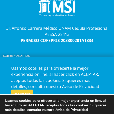
Dr. Alfonso Carrera Médico UNAM Cédula Profesional
AESSA-28413
PERMISO COFEPRIS 203300201A1334
SOBRE NOSOTROS
ABORTO Y SU MARCO LEGAL EN MÉXICO.
BOLSA DE TRABAJO
Usamos cookies para ofrecerte la mejor
AVISO DE PRIVACIDAD
experiencia on line, al hacer click en ACEPTAR,
Horario de atención para citas e informes:
aceptas todas las cookies. Si quieres más
Lunes a sábado de 7:00am a 9:00pm
Agenda en línea
24/7 aquí
detalles, consulta nuestro
Aviso de Privacidad
Impact report
Aceptar
Usamos cookies para ofrecerte la mejor experiencia on line, al
Síguenos en nuestras redes
hacer click en ACEPTAR, aceptas todas las cookies. Si quieres
más detalles, consulta nuestro
Aviso de Privacidad
Fundación Marie Stopes México A.C. © 2015-2016 All rights reserved. Terms of