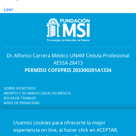
Leer
Dr. Alfonso Carrera Médico UNAM Cédula Profesional
AESSA-28413
PERMISO COFEPRIS 203300201A1334
SOBRE NOSOTROS
ABORTO Y SU MARCO LEGAL EN MÉXICO.
BOLSA DE TRABAJO
AVISO DE PRIVACIDAD
Horario de atención para citas e informes:
Lunes a sábado de 7:00am a 9:00pm
Usamos cookies para ofrecerte la mejor
Agenda en línea
24/7 aquí
experiencia on line, al hacer click en ACEPTAR,
Impact report