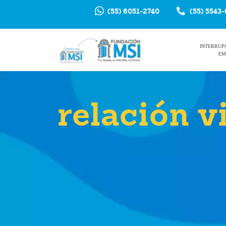
(55) 6051-2740
(55) 5543
INTERRUP
EM
relación v