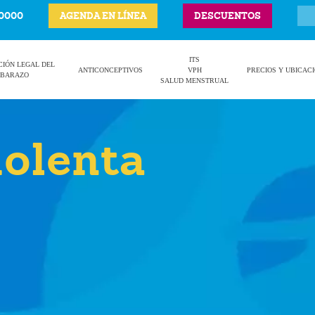
-0000
AGENDA EN LÍNEA
DESCUENTOS
ITS
CIÓN LEGAL DEL
ANTICONCEPTIVOS
VPH
PRECIOS Y UBICAC
BARAZO
SALUD MENSTRUAL
iolenta