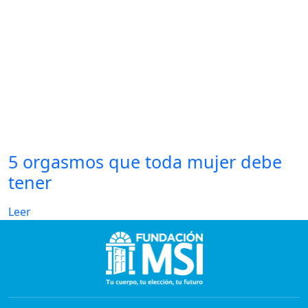
5 orgasmos que toda mujer debe
tener
Leer