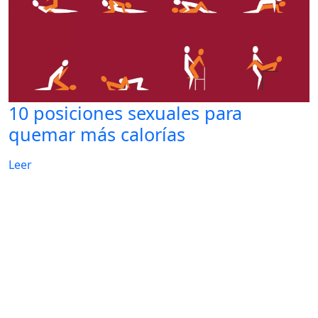
10 posiciones sexuales para
quemar más calorías
Leer