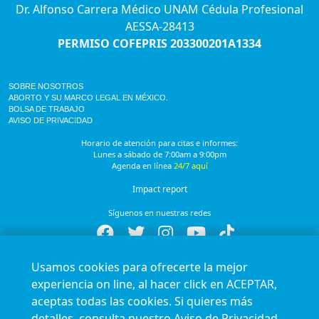
Dr. Alfonso Carrera Médico UNAM Cédula Profesional
AESSA-28413
PERMISO COFEPRIS 203300201A1334
SOBRE NOSOTROS
ABORTO Y SU MARCO LEGAL EN MÉXICO.
BOLSA DE TRABAJO
AVISO DE PRIVACIDAD
Horario de atención para citas e informes:
Lunes a sábado de 7:00am a 9:00pm
Agenda en línea
24/7 aquí
Impact report
Síguenos en nuestras redes
Fundación Marie Stopes México A.C. © 2015-2016 All rights reserved. Terms of
use Privacy Policy
Usamos cookies para ofrecerte la mejor
experiencia on line, al hacer click en ACEPTAR,
aceptas todas las cookies. Si quieres más
detalles, consulta nuestro
Aviso de Privacidad