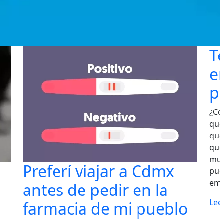
T
e
p
¿C
qu
qu
qu
mu
Preferí viajar a Cdmx
pu
em
antes de pedir en la
Le
farmacia de mi pueblo