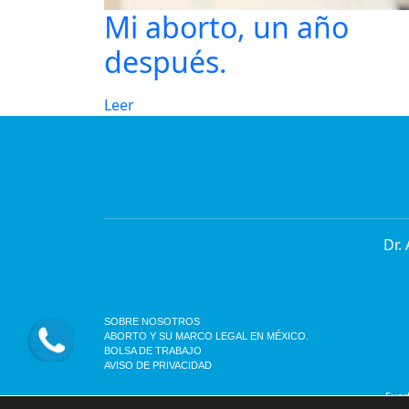
Mi aborto, un año
después.
Leer
Dr.
SOBRE NOSOTROS
ABORTO Y SU MARCO LEGAL EN MÉXICO.
BOLSA DE TRABAJO
AVISO DE PRIVACIDAD
Funda