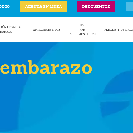
-0000
AGENDA EN LÍNEA
DESCUENTOS
ITS
CIÓN LEGAL DEL
ANTICONCEPTIVOS
VPH
PRECIOS Y UBICAC
BARAZO
SALUD MENSTRUAL
 embarazo