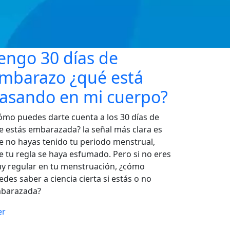
engo 30 días de
mbarazo ¿qué está
asando en mi cuerpo?
ómo puedes darte cuenta a los 30 días de
e estás embarazada? la señal más clara es
e no hayas tenido tu periodo menstrual,
e tu regla se haya esfumado. Pero si no eres
y regular en tu menstruación, ¿cómo
edes saber a ciencia cierta si estás o no
barazada?
er