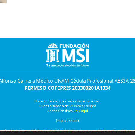
 Alfonso Carrera Médico UNAM Cédula Profesional AESSA-2
PERMISO COFEPRIS 203300201A1334
Horario de atención para citas e informes:
Lunes a sábado de 7:00am a 9:00pm
Agenda en línea
24/7 aquí
Impact report
ción Marie Stopes México A.C. © 2015-2016 All rights reserved. Terms of use Privacy 