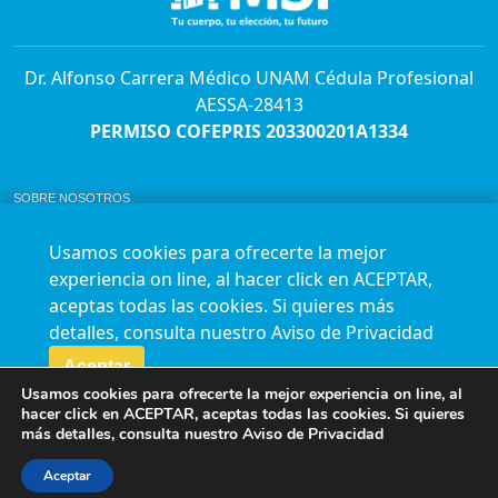
Dr. Alfonso Carrera Médico UNAM Cédula Profesional
AESSA-28413
PERMISO COFEPRIS 203300201A1334
SOBRE NOSOTROS
ABORTO Y SU MARCO LEGAL EN MÉXICO.
BOLSA DE TRABAJO
Usamos cookies para ofrecerte la mejor
AVISO DE PRIVACIDAD
experiencia on line, al hacer click en ACEPTAR,
Horario de atención para citas e informes:
aceptas todas las cookies. Si quieres más
Lunes a sábado de 7:00am a 9:00pm
Agenda en línea
24/7 aquí
detalles, consulta nuestro
Aviso de Privacidad
Impact report
Aceptar
Usamos cookies para ofrecerte la mejor experiencia on line, al
Síguenos en nuestras redes
hacer click en ACEPTAR, aceptas todas las cookies. Si quieres
más detalles, consulta nuestro
Aviso de Privacidad
Fundación Marie Stopes México A.C. © 2015-2016 All rights reserved. Terms of
use Privacy Policy
Aceptar