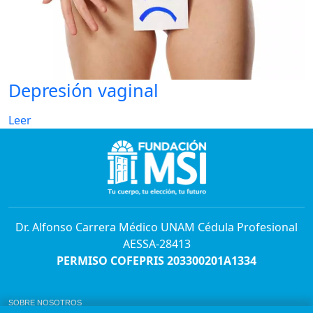
Depresión vaginal
Leer
Dr. Alfonso Carrera Médico UNAM Cédula Profesional
AESSA-28413
PERMISO COFEPRIS 203300201A1334
SOBRE NOSOTROS