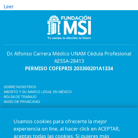
Leer
Dr. Alfonso Carrera Médico UNAM Cédula Profesional
AESSA-28413
PERMISO COFEPRIS 203300201A1334
SOBRE NOSOTROS
ABORTO Y SU MARCO LEGAL EN MÉXICO.
BOLSA DE TRABAJO
AVISO DE PRIVACIDAD
Horario de atención para citas e informes:
Lunes a sábado de 7:00am a 9:00pm
Usamos cookies para ofrecerte la mejor
Agenda en línea
24/7 aquí
experiencia on line, al hacer click en ACEPTAR,
Impact report
aceptas todas las cookies. Si quieres más