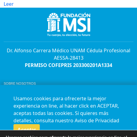
Leer
Dr. Alfonso Carrera Médico UNAM Cédula Profesional
AESSA-28413
PERMISO COFEPRIS 203300201A1334
SOBRE NOSOTROS
ABORTO Y SU MARCO LEGAL EN MÉXICO.
BOLSA DE TRABAJO
Usamos cookies para ofrecerte la mejor
AVISO DE PRIVACIDAD
experiencia on line, al hacer click en ACEPTAR,
Horario de atención para citas e informes:
aceptas todas las cookies. Si quieres más
Lunes a sábado de 7:00am a 9:00pm
Agenda en línea
24/7 aquí
detalles, consulta nuestro
Aviso de Privacidad
Impact report
Aceptar