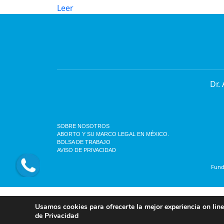
Leer
Dr.
SOBRE NOSOTROS
ABORTO Y SU MARCO LEGAL EN MÉXICO.
BOLSA DE TRABAJO
AVISO DE PRIVACIDAD
Funda
Usamos cookies para ofrecerte la mejor exp
Usamos cookies para ofrecerte la mejor experiencia on line
detalles, consulta nuestro
Aviso de Privac
de Privacidad