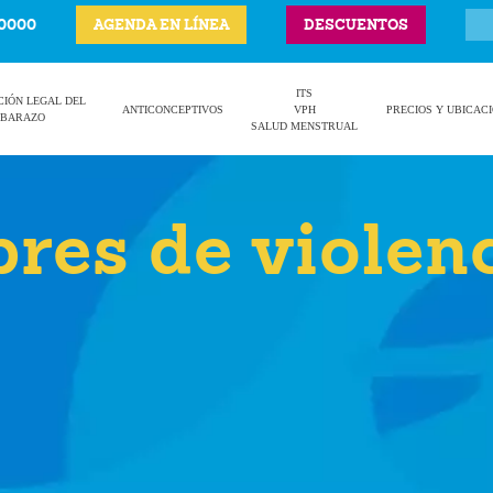
-0000
AGENDA EN LÍNEA
DESCUENTOS
ITS
CIÓN LEGAL DEL
ANTICONCEPTIVOS
VPH
PRECIOS Y UBICAC
BARAZO
SALUD MENSTRUAL
bres de violen