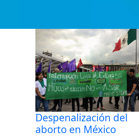
Despenalización del
aborto en México