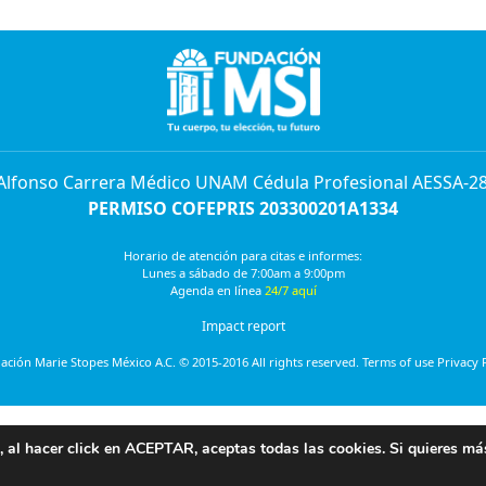
 Alfonso Carrera Médico UNAM Cédula Profesional AESSA-2
PERMISO COFEPRIS 203300201A1334
Horario de atención para citas e informes:
Lunes a sábado de 7:00am a 9:00pm
Agenda en línea
24/7 aquí
Impact report
ción Marie Stopes México A.C. © 2015-2016 All rights reserved. Terms of use Privacy 
eriencia on line, al hacer click en ACEPTAR, aceptas todas 
, al hacer click en ACEPTAR, aceptas todas las cookies. Si quieres má
idad