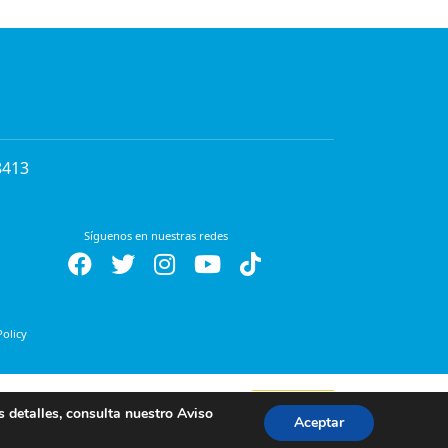
8413
Síguenos en nuestras redes
Policy
las cookies. Si quieres más
Aceptar
s detalles, consulta nuestro
Aviso
Aceptar