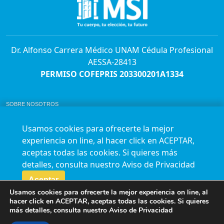
Dr. Alfonso Carrera Médico UNAM Cédula Profesional
AESSA-28413
PERMISO COFEPRIS 203300201A1334
SOBRE NOSOTROS
ABORTO Y SU MARCO LEGAL EN MÉXICO.
BOLSA DE TRABAJO
Usamos cookies para ofrecerte la mejor
AVISO DE PRIVACIDAD
experiencia on line, al hacer click en ACEPTAR,
Horario de atención para citas e informes:
aceptas todas las cookies. Si quieres más
Lunes a sábado de 7:00am a 9:00pm
Agenda en línea
24/7 aquí
detalles, consulta nuestro
Aviso de Privacidad
Impact report
Aceptar
Usamos cookies para ofrecerte la mejor experiencia on line, al
Síguenos en nuestras redes
hacer click en ACEPTAR, aceptas todas las cookies. Si quieres
más detalles, consulta nuestro
Aviso de Privacidad
Fundación Marie Stopes México A.C. © 2015-2016 All rights reserved. Terms of