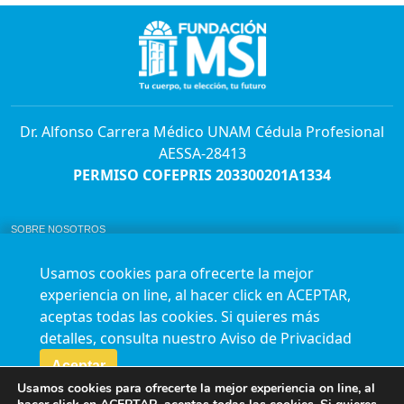
Dr. Alfonso Carrera Médico UNAM Cédula Profesional
AESSA-28413
PERMISO COFEPRIS 203300201A1334
SOBRE NOSOTROS
ABORTO Y SU MARCO LEGAL EN MÉXICO.
BOLSA DE TRABAJO
Usamos cookies para ofrecerte la mejor
AVISO DE PRIVACIDAD
experiencia on line, al hacer click en ACEPTAR,
Horario de atención para citas e informes:
aceptas todas las cookies. Si quieres más
Lunes a sábado de 7:00am a 9:00pm
Agenda en línea
24/7 aquí
detalles, consulta nuestro
Aviso de Privacidad
Impact report
Aceptar
Usamos cookies para ofrecerte la mejor experiencia on line, al
Síguenos en nuestras redes