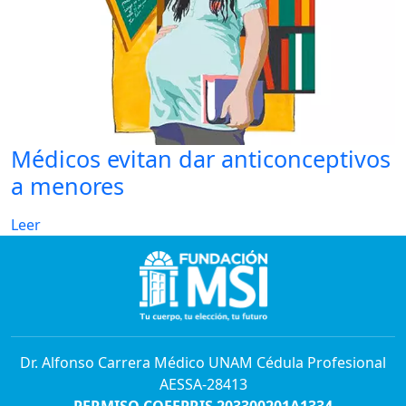
Médicos evitan dar anticonceptivos
a menores
Leer
Dr. Alfonso Carrera Médico UNAM Cédula Profesional
AESSA-28413
PERMISO COFEPRIS 203300201A1334