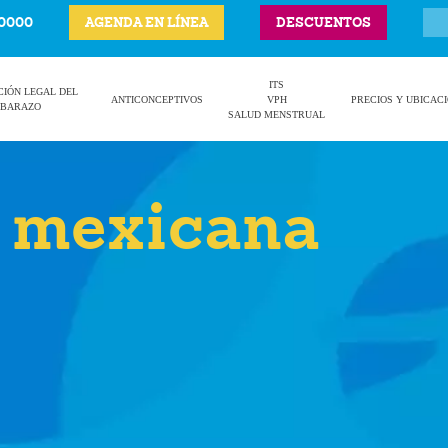
-0000
AGENDA EN LÍNEA
DESCUENTOS
ITS
CIÓN LEGAL DEL
ANTICONCEPTIVOS
VPH
PRECIOS Y UBICAC
BARAZO
SALUD MENSTRUAL
r mexicana