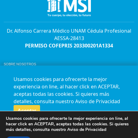
Dr. Alfonso Carrera Médico UNAM Cédula Profesional
AESSA-28413
PERMISO COFEPRIS 203300201A1334
SOBRE NOSOTROS
ABORTO Y SU MARCO LEGAL EN MÉXICO.
BOLSA DE TRABAJO
Usamos cookies para ofrecerte la mejor
AVISO DE PRIVACIDAD
experiencia on line, al hacer click en ACEPTAR,
Horario de atención para citas e informes:
aceptas todas las cookies. Si quieres más
Lunes a sábado de 7:00am a 9:00pm
Agenda en línea
24/7 aquí
detalles, consulta nuestro
Aviso de Privacidad
Impact report
Aceptar
Usamos cookies para ofrecerte la mejor experiencia on line, al
Síguenos en nuestras redes
hacer click en ACEPTAR, aceptas todas las cookies. Si quieres
más detalles, consulta nuestro
Aviso de Privacidad
Fundación Marie Stopes México A.C. © 2015-2016 All rights reserved. Terms of