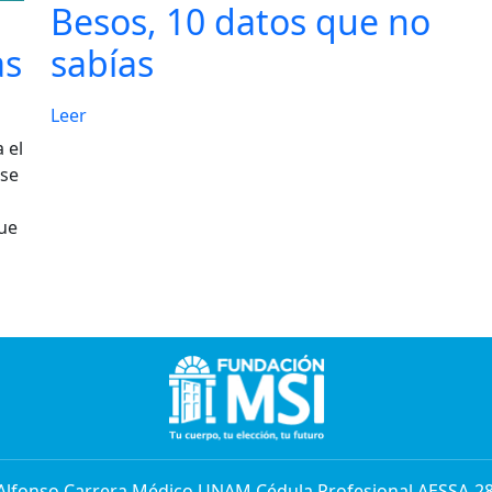
Besos, 10 datos que no
as
sabías
Leer
 el
 se
que
 Alfonso Carrera Médico UNAM Cédula Profesional AESSA-2