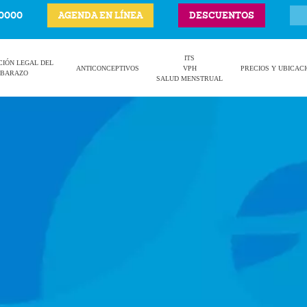
-0000
AGENDA EN LÍNEA
DESCUENTOS
ITS
CIÓN LEGAL DEL
ANTICONCEPTIVOS
VPH
PRECIOS Y UBICAC
BARAZO
SALUD MENSTRUAL