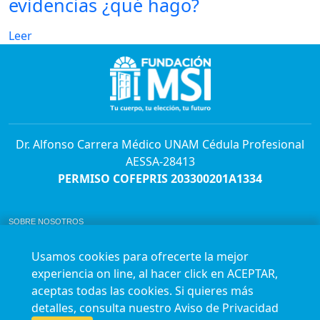
evidencias ¿qué hago?
Leer
Dr. Alfonso Carrera Médico UNAM Cédula Profesional
AESSA-28413
PERMISO COFEPRIS 203300201A1334
SOBRE NOSOTROS
ABORTO Y SU MARCO LEGAL EN MÉXICO.
BOLSA DE TRABAJO
Usamos cookies para ofrecerte la mejor
AVISO DE PRIVACIDAD
experiencia on line, al hacer click en ACEPTAR,
Horario de atención para citas e informes:
aceptas todas las cookies. Si quieres más
Lunes a sábado de 7:00am a 9:00pm
Agenda en línea
24/7 aquí
detalles, consulta nuestro
Aviso de Privacidad