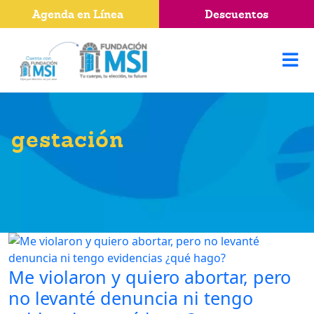
Agenda en Línea
Descuentos
gestación
Me violaron y quiero abortar, pero
no levanté denuncia ni tengo