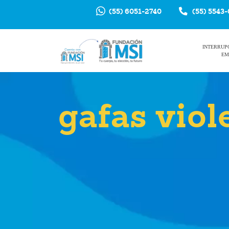
(55) 6051-2740
(55) 5543
INTERRUP
EM
gafas viol