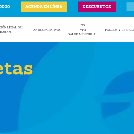
-0000
AGENDA EN LÍNEA
DESCUENTOS
ITS
CIÓN LEGAL DEL
ANTICONCEPTIVOS
VPH
PRECIOS Y UBICAC
BARAZO
SALUD MENSTRUAL
etas