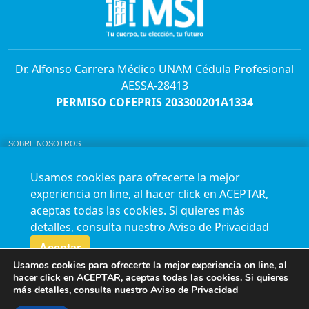
Dr. Alfonso Carrera Médico UNAM Cédula Profesional
AESSA-28413
PERMISO COFEPRIS 203300201A1334
SOBRE NOSOTROS
ABORTO Y SU MARCO LEGAL EN MÉXICO.
BOLSA DE TRABAJO
Usamos cookies para ofrecerte la mejor
AVISO DE PRIVACIDAD
experiencia on line, al hacer click en ACEPTAR,
Horario de atención para citas e informes:
aceptas todas las cookies. Si quieres más
Lunes a sábado de 7:00am a 9:00pm
Agenda en línea
24/7 aquí
detalles, consulta nuestro
Aviso de Privacidad
Impact report
Aceptar
Usamos cookies para ofrecerte la mejor experiencia on line, al
Síguenos en nuestras redes
hacer click en ACEPTAR, aceptas todas las cookies. Si quieres
más detalles, consulta nuestro
Aviso de Privacidad
Fundación Marie Stopes México A.C. © 2015-2016 All rights reserved. Terms of