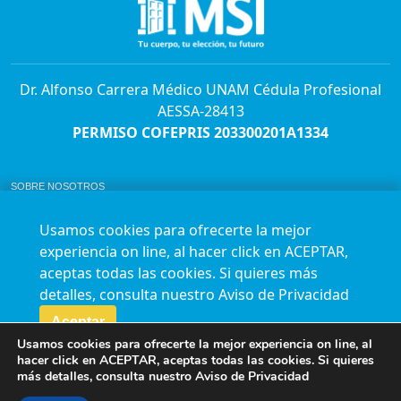
Dr. Alfonso Carrera Médico UNAM Cédula Profesional
AESSA-28413
PERMISO COFEPRIS 203300201A1334
SOBRE NOSOTROS
ABORTO Y SU MARCO LEGAL EN MÉXICO.
BOLSA DE TRABAJO
Usamos cookies para ofrecerte la mejor
AVISO DE PRIVACIDAD
experiencia on line, al hacer click en ACEPTAR,
Horario de atención para citas e informes:
aceptas todas las cookies. Si quieres más
Lunes a sábado de 7:00am a 9:00pm
Agenda en línea
24/7 aquí
detalles, consulta nuestro
Aviso de Privacidad
Impact report
Aceptar
Usamos cookies para ofrecerte la mejor experiencia on line, al
Síguenos en nuestras redes
hacer click en ACEPTAR, aceptas todas las cookies. Si quieres
más detalles, consulta nuestro
Aviso de Privacidad
Fundación Marie Stopes México A.C. © 2015-2016 All rights reserved. Terms of