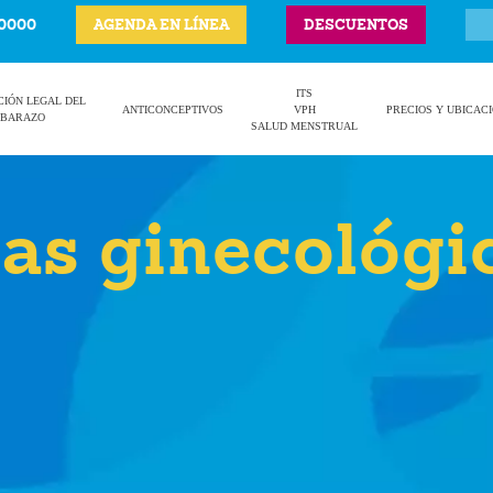
-0000
AGENDA EN LÍNEA
DESCUENTOS
ITS
CIÓN LEGAL DEL
ANTICONCEPTIVOS
VPH
PRECIOS Y UBICAC
BARAZO
SALUD MENSTRUAL
as ginecológi