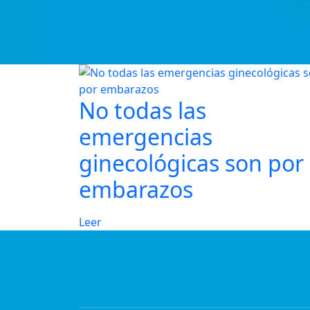
No todas las
emergencias
ginecológicas son por
embarazos
Leer