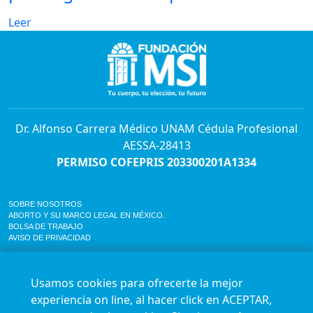
Leer
Dr. Alfonso Carrera Médico UNAM Cédula Profesional
AESSA-28413
PERMISO COFEPRIS 203300201A1334
SOBRE NOSOTROS
ABORTO Y SU MARCO LEGAL EN MÉXICO.
BOLSA DE TRABAJO
AVISO DE PRIVACIDAD
Horario de atención para citas e informes:
Lunes a sábado de 7:00am a 9:00pm
Usamos cookies para ofrecerte la mejor
Agenda en línea
24/7 aquí
experiencia on line, al hacer click en ACEPTAR,
Impact report