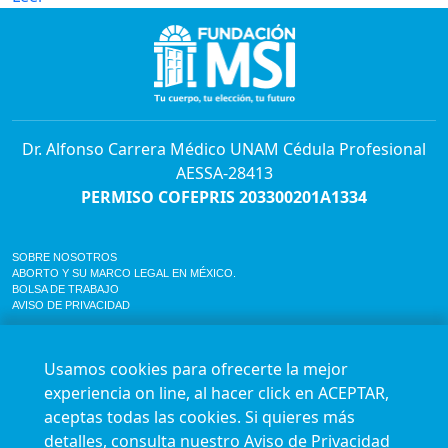
Dr. Alfonso Carrera Médico UNAM Cédula Profesional
AESSA-28413
PERMISO COFEPRIS 203300201A1334
SOBRE NOSOTROS
ABORTO Y SU MARCO LEGAL EN MÉXICO.
BOLSA DE TRABAJO
AVISO DE PRIVACIDAD
Horario de atención para citas e informes:
Lunes a sábado de 7:00am a 9:00pm
Usamos cookies para ofrecerte la mejor
Agenda en línea
24/7 aquí
experiencia on line, al hacer click en ACEPTAR,
Impact report
aceptas todas las cookies. Si quieres más
Síguenos en nuestras redes
detalles, consulta nuestro
Aviso de Privacidad