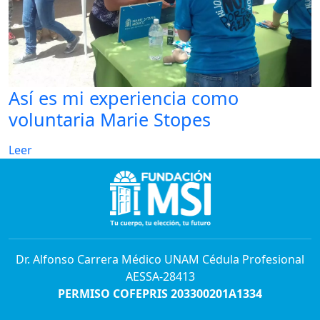
Así es mi experiencia como
voluntaria Marie Stopes
Leer
Dr. Alfonso Carrera Médico UNAM Cédula Profesional
AESSA-28413
PERMISO COFEPRIS 203300201A1334