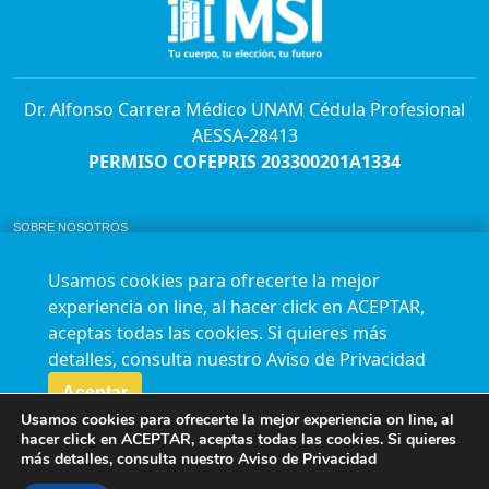
Dr. Alfonso Carrera Médico UNAM Cédula Profesional
AESSA-28413
PERMISO COFEPRIS 203300201A1334
SOBRE NOSOTROS
ABORTO Y SU MARCO LEGAL EN MÉXICO.
BOLSA DE TRABAJO
Usamos cookies para ofrecerte la mejor
AVISO DE PRIVACIDAD
experiencia on line, al hacer click en ACEPTAR,
Horario de atención para citas e informes:
aceptas todas las cookies. Si quieres más
Lunes a sábado de 7:00am a 9:00pm
Agenda en línea
24/7 aquí
detalles, consulta nuestro
Aviso de Privacidad
Impact report
Aceptar
Usamos cookies para ofrecerte la mejor experiencia on line, al
Síguenos en nuestras redes
hacer click en ACEPTAR, aceptas todas las cookies. Si quieres
más detalles, consulta nuestro
Aviso de Privacidad
Fundación Marie Stopes México A.C. © 2015-2016 All rights reserved. Terms of