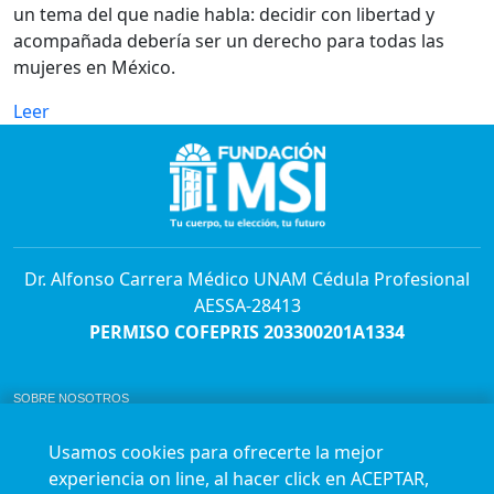
un tema del que nadie habla: decidir con libertad y
acompañada debería ser un derecho para todas las
mujeres en México.
Leer
Dr. Alfonso Carrera Médico UNAM Cédula Profesional
AESSA-28413
PERMISO COFEPRIS 203300201A1334
SOBRE NOSOTROS
ABORTO Y SU MARCO LEGAL EN MÉXICO.
BOLSA DE TRABAJO
Usamos cookies para ofrecerte la mejor
AVISO DE PRIVACIDAD
experiencia on line, al hacer click en ACEPTAR,
Horario de atención para citas e informes: