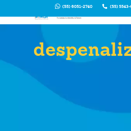
(55) 6051-2740
(55) 5543
INTERRUP
EM
despenali