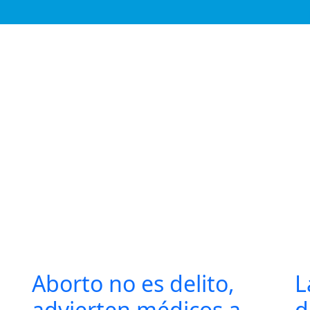
Aborto no es delito,
L
advierten médicos a
d