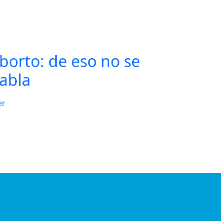
borto: de eso no se
abla
er