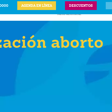
-0000
AGENDA EN LÍNEA
DESCUENTOS
ITS
CIÓN LEGAL DEL
ANTICONCEPTIVOS
VPH
PRECIOS Y UBICAC
BARAZO
SALUD MENSTRUAL
zación aborto