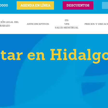
-0000
AGENDA EN LÍNEA
DESCUENTOS
ITS
CIÓN LEGAL DEL
ANTICONCEPTIVOS
VPH
PRECIOS Y UBICAC
BARAZO
SALUD MENSTRUAL
tar en Hidalg