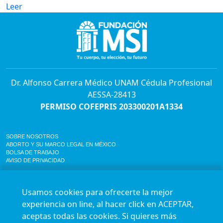
Leer
Dr. Alfonso Carrera Médico UNAM Cédula Profesional
AESSA-28413
PERMISO COFEPRIS 203300201A1334
SOBRE NOSOTROS
ABORTO Y SU MARCO LEGAL EN MÉXICO.
BOLSA DE TRABAJO
AVISO DE PRIVACIDAD
Horario de atención para citas e informes:
Lunes a sábado de 7:00am a 9:00pm
Usamos cookies para ofrecerte la mejor
Agenda en línea
24/7 aquí
experiencia on line, al hacer click en ACEPTAR,
Impact report
aceptas todas las cookies. Si quieres más