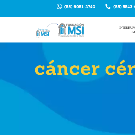
(55) 6051-2740
(55) 5543
INTERRUP
EM
cáncer cér