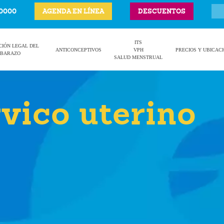
-0000
AGENDA EN LÍNEA
DESCUENTOS
ITS
CIÓN LEGAL DEL
ANTICONCEPTIVOS
VPH
PRECIOS Y UBICAC
BARAZO
SALUD MENSTRUAL
vico uterino