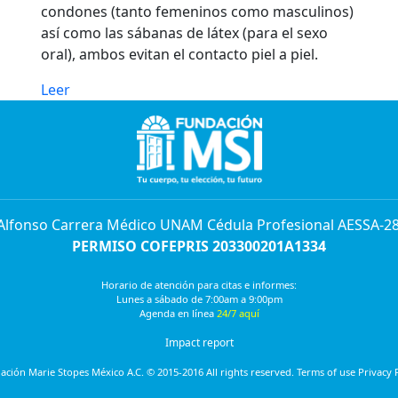
condones (tanto femeninos como masculinos)
así como las sábanas de látex (para el sexo
oral), ambos evitan el contacto piel a piel.
Leer
 Alfonso Carrera Médico UNAM Cédula Profesional AESSA-2
PERMISO COFEPRIS 203300201A1334
Horario de atención para citas e informes:
Lunes a sábado de 7:00am a 9:00pm
Agenda en línea
24/7 aquí
Impact report
ción Marie Stopes México A.C. © 2015-2016 All rights reserved. Terms of use Privacy 