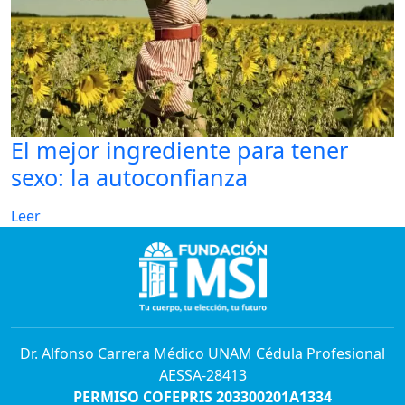
El mejor ingrediente para tener
sexo: la autoconfianza
Leer
Dr. Alfonso Carrera Médico UNAM Cédula Profesional
AESSA-28413
PERMISO COFEPRIS 203300201A1334