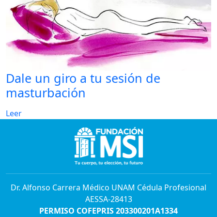
Dale un giro a tu sesión de
masturbación
Leer
Dr. Alfonso Carrera Médico UNAM Cédula Profesional
AESSA-28413
PERMISO COFEPRIS 203300201A1334