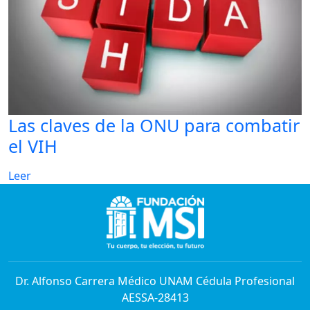
Las claves de la ONU para combatir
el VIH
Leer
Dr. Alfonso Carrera Médico UNAM Cédula Profesional
AESSA-28413