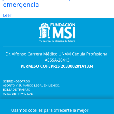
emergencia
Leer
Dr. Alfonso Carrera Médico UNAM Cédula Profesional
AESSA-28413
PERMISO COFEPRIS 203300201A1334
SOBRE NOSOTROS
ABORTO Y SU MARCO LEGAL EN MÉXICO.
BOLSA DE TRABAJO
AVISO DE PRIVACIDAD
Horario de atención para citas e informes:
Lunes a sábado de 7:00am a 9:00pm
Usamos cookies para ofrecerte la mejor
Agenda en línea
24/7 aquí