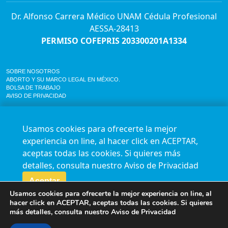
Dr. Alfonso Carrera Médico UNAM Cédula Profesional
AESSA-28413
PERMISO COFEPRIS 203300201A1334
SOBRE NOSOTROS
ABORTO Y SU MARCO LEGAL EN MÉXICO.
BOLSA DE TRABAJO
AVISO DE PRIVACIDAD
Horario de atención para citas e informes:
Lunes a sábado de 7:00am a 9:00pm
Usamos cookies para ofrecerte la mejor
Agenda en línea
24/7 aquí
experiencia on line, al hacer click en ACEPTAR,
Impact report
aceptas todas las cookies. Si quieres más
Síguenos en nuestras redes
detalles, consulta nuestro
Aviso de Privacidad
Aceptar
Fundación Marie Stopes México A.C. © 2015-2016 All rights reserved. Terms of
Usamos cookies para ofrecerte la mejor experiencia on line, al
use Privacy Policy
hacer click en ACEPTAR, aceptas todas las cookies. Si quieres
más detalles, consulta nuestro
Aviso de Privacidad