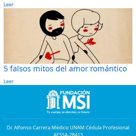
Leer
5 falsos mitos del amor romántico
Leer
Dr. Alfonso Carrera Médico UNAM Cédula Profesional
AESSA-28413