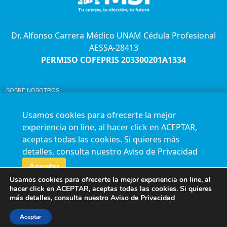
Dr. Alfonso Carrera Médico UNAM Cédula Profesional
AESSA-28413
PERMISO COFEPRIS 203300201A1334
SOBRE NOSOTROS
ABORTO Y SU MARCO LEGAL EN MÉXICO.
BOLSA DE TRABAJO
Usamos cookies para ofrecerte la mejor
AVISO DE PRIVACIDAD
experiencia on line, al hacer click en ACEPTAR,
Horario de atención para citas e informes:
aceptas todas las cookies. Si quieres más
Lunes a sábado de 7:00am a 9:00pm
Agenda en línea
24/7 aquí
detalles, consulta nuestro
Aviso de Privacidad
Impact report
Aceptar
Usamos cookies para ofrecerte la mejor experiencia on line, al
Síguenos en nuestras redes
hacer click en ACEPTAR, aceptas todas las cookies. Si quieres
más detalles, consulta nuestro
Aviso de Privacidad
Fundación Marie Stopes México A.C. © 2015-2016 All rights reserved. Terms of
use Privacy Policy
Aceptar